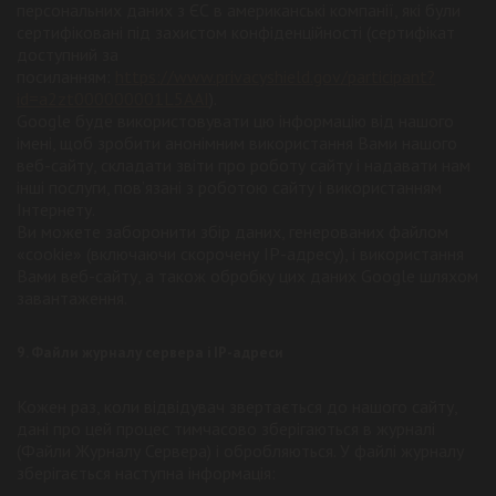
персональних даних з ЄС в американські компанії, які були
сертифіковані під захистом конфіденційності (сертифікат
доступний за
посиланням:
https://www.privacyshield.gov/participant?
id=a2zt000000001L5AAI
).
Google буде використовувати цю інформацію від нашого
імені, щоб зробити анонімним використання Вами нашого
веб-сайту, складати звіти про роботу сайту і надавати нам
інші послуги, пов’язані з роботою сайту і використанням
Інтернету.
Ви можете заборонити збір даних, генерованих файлом
«cookie» (включаючи скорочену IP-адресу), і використання
Вами веб-сайту, а також обробку цих даних Google шляхом
завантаження.
9. Файли журналу сервера і IP-адреси
Кожен раз, коли відвідувач звертається до нашого сайту,
дані про цей процес тимчасово зберігаються в журналі
(Файли Журналу Сервера) і обробляються. У файлі журналу
зберігається наступна інформація: