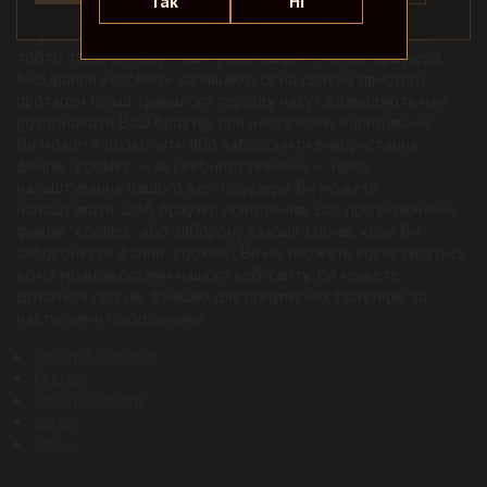
Так
Ні
Файли «cookie» сеансу використовуються тільки для сеансу.
Ці файли «cookie» видаляються після закінчення сеансу,
тобто, після виходу з сайту або закриття вікна браузера.
Інші файли «cookies» залишаються на своєму пристрої
протягом більш тривалого періоду часу і дозволяють нам
розпізнавати Ваш браузер при наступному відвідуванні.
Ви можете дозволити або заборонити використання
файлів “cookies” – як і веб-відстеження – через
налаштування Вашого веб-браузера. Ви можете
налаштувати, щоб браузер повідомляв Вас про включення
файлів “cookies” або заборону взагалі. Однак, коли Ви
забороняєте файли “cookies”, Ви не зможете користуватися
всіма можливостями нашого веб-сайту. Ви можете
дізнатися про цю функцію для популярних браузерів за
наступними посиланнями:
Internet Explorer;
Firefox;
Google Chrome;
Safari;
Opera.