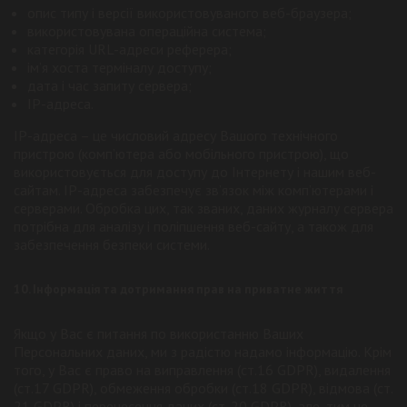
опис типу і версії використовуваного веб-браузера;
використовувана операційна система;
категорія URL-адреси реферера;
ім’я хоста терміналу доступу;
дата і час запиту сервера;
IP-адреса.
IP-адреса – це числовий адресу Вашого технічного
пристрою (комп’ютера або мобільного пристрою), що
використовується для доступу до Інтернету і нашим веб-
сайтам. IP-адреса забезпечує зв’язок між комп’ютерами і
серверами. Обробка цих, так званих, даних журналу сервера
потрібна для аналізу і поліпшення веб-сайту, а також для
забезпечення безпеки системи.
10. Інформація та дотримання прав на приватне життя
Якщо у Вас є питання по використанню Ваших
Персональних даних, ми з радістю надамо інформацію. Крім
того, у Вас є право на виправлення (ст.16 GDPR), видалення
(ст.17 GDPR), обмеження обробки (ст.18 GDPR), відмова (ст.
21 GDPR) і перенесення даних (ст. 20 GDPR), але, тим не