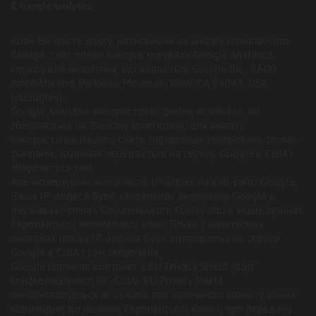
8. Google Analytics
Коли Ви даєте згоду, натискаючи на кнопку спливаючого
банера, сайт почне використовувати Google Analytics,
службу веб-аналітики, що надається Google Inc., 1600
Amphitheatre Parkway, Mountain View, CA 94043, USA
(«Google»).
Google Analytics використовує файли «cookies», які
зберігаються на Вашому комп’ютері, для аналізу
використання нашого сайту. Інформація, генерована cookie-
файлами, зазвичай передається на сервер Google в США і
зберігається там.
Але активізуючи анонімність IP-адрес на веб-сайті Google,
Ваша IP-адреса буде заздалегідь скорочена Google в
державах-членах Європейського Союзу або в інших країнах
Європейської економічної зони. Тільки у виняткових
випадках повна IP-адреса буде відправлена на сервер
Google в США і там скорочена.
Google підписав контракт з EU Privacy Shield (Щит
конфіденційності ЄС-США). EU Privacy Shield
використовується як основа для належного захисту даних
відповідно до рішення Європейської комісії про передачу