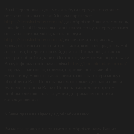
Ваші Персональні дані можуть бути передані стороннім
постачальникам послуг й іншим партнерам
https://lionsbirthday.com.ua/
для обробки Ваших замовлень,
запитів. Ваші Персональні дані також можуть передаватися
постачальникам, які надають послуги
https://lionsbirthday.com.ua/
, включаючи, наприклад,
друкарні, пункти поштової розсилки, колл-центри, рекламні
агентства, інтернет-провайдери та IT-компанії, а також
центри з обробки даних. До того ж, ми можемо передавати
Вашу інформацію іншим філіям
https://lionsbirthday.com.ua/
,
зокрема, з метою підтримки, обробки, поставки або
маркетингу. Наші постачальники та інші партнери можуть
обробляти Ваші Персональні дані тільки для наших цілей.
Будь-яке надання Ваших Персональних даних третім
особам здійснюється за умови дотримання політики
конфіденційності.
6. Ваше право на відмову від обробки даних
Ви маєте право відмовитися від обробки нами Ваших