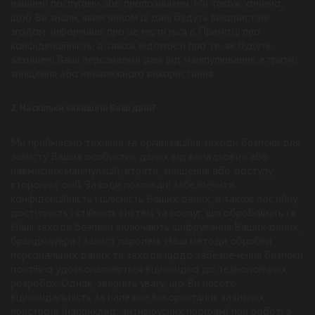
нашими послугами або пропозиціями. Ми також хочемо,
щоб Ви знали, яким чином ці дані будуть використані
згодом. Інформація про це міститься в Примітці про
конфіденційність, а також відомості про те, як будуть
захищені Ваші персональні дані від маніпулювання, втрати,
знищення або неналежного використання.
2. Наскільки захищені Ваші дані?
Ми приймаємо технічні та організаційні заходи безпеки для
захисту Ваших особистих даних від випадкових або
навмисних маніпуляцій, втрати, знищення або доступу
сторонніх осіб. Заходи покликані забезпечити
конфіденційність і цілісність Ваших даних, а також постійну
доступність і стійкість систем та послуг, що обробляють їх.
Наші заходи безпеки включають шифрування Ваших даних,
брандмауери і захист паролем. Наші методи обробки
персональних даних та заходи щодо забезпечення безпеки
постійно удосконалюються відповідно до технологічних
розробок. Однак, зверніть увагу, що Ви несете
відповідальність за належне використання захисних
пристроїв (наприклад, антивірусних програм) при роботі з